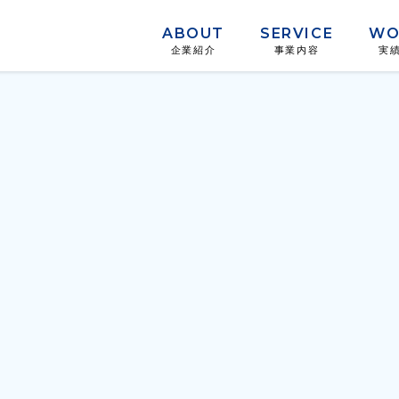
ABOUT
SERVICE
WO
企業紹介
事業内容
実
企業の想い
代表挨拶
会社概要
アクセス